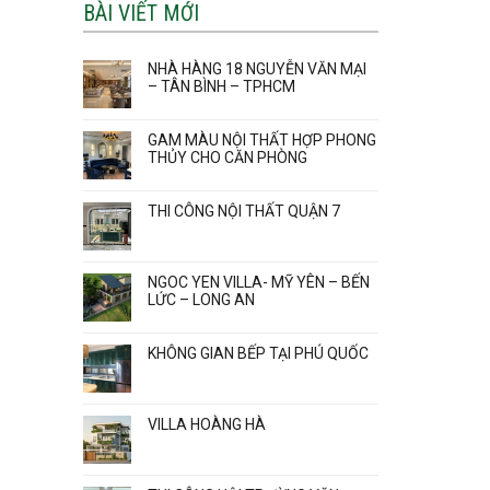
BÀI VIẾT MỚI
NHÀ HÀNG 18 NGUYỄN VĂN MẠI
– TÂN BÌNH – TPHCM
GAM MÀU NỘI THẤT HỢP PHONG
THỦY CHO CĂN PHÒNG
THI CÔNG NỘI THẤT QUẬN 7
NGOC YEN VILLA- MỸ YÊN – BẾN
LỨC – LONG AN
KHÔNG GIAN BẾP TẠI PHÚ QUỐC
VILLA HOÀNG HÀ