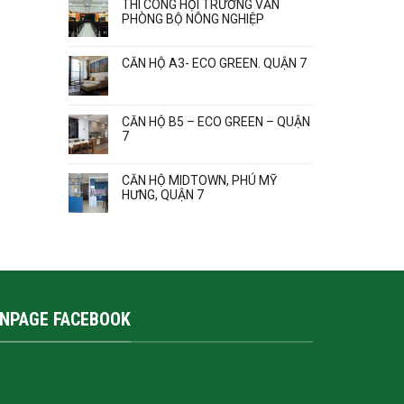
THI CÔNG HỘI TRƯỜNG VĂN
PHÒNG BỘ NÔNG NGHIỆP
CĂN HỘ A3- ECO GREEN. QUẬN 7
CĂN HỘ B5 – ECO GREEN – QUẬN
7
CĂN HỘ MIDTOWN, PHÚ MỸ
HƯNG, QUẬN 7
ANPAGE FACEBOOK