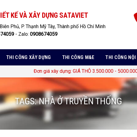
IẾT KẾ VÀ XÂY DỰNG SATAVIET
Biên Phủ, P. Thạnh Mỹ Tây, Thành phố Hồ Chí Minh
674059
- Zalo:
0908674059
THI CÔNG XÂY DỰNG
THI CÔNG M&E
THI CÔNG NỘI
Đơn giá xây dựng: GIÁ THÔ 3.500.000 - 5000.000 Đ
TAGS:
NHÀ Ở TRUYỀN THỐNG