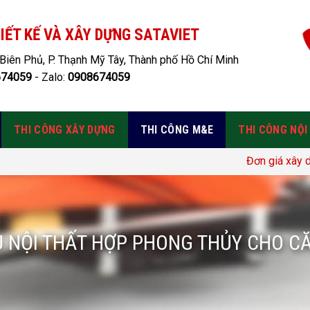
IẾT KẾ VÀ XÂY DỰNG SATAVIET
Biên Phủ, P. Thạnh Mỹ Tây, Thành phố Hồ Chí Minh
674059
- Zalo:
0908674059
THI CÔNG XÂY DỰNG
THI CÔNG M&E
THI CÔNG NỘI
Đơn giá xây dựng: GIÁ THÔ 3.50
 NỘI THẤT HỢP PHONG THỦY CHO C