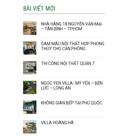
BÀI VIẾT MỚI
NHÀ HÀNG 18 NGUYỄN VĂN MẠI
– TÂN BÌNH – TPHCM
GAM MÀU NỘI THẤT HỢP PHONG
THỦY CHO CĂN PHÒNG
THI CÔNG NỘI THẤT QUẬN 7
NGOC YEN VILLA- MỸ YÊN – BẾN
LỨC – LONG AN
KHÔNG GIAN BẾP TẠI PHÚ QUỐC
VILLA HOÀNG HÀ