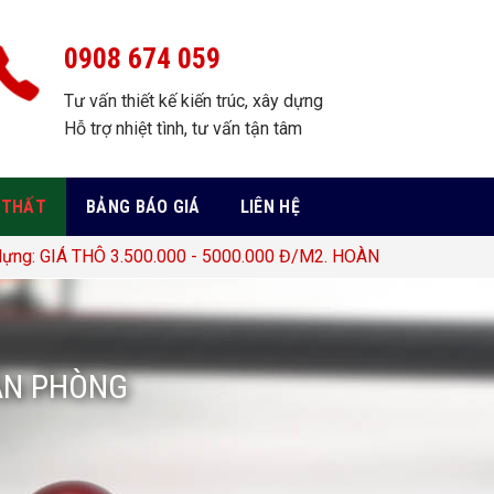
0908 674 059
Tư vấn thiết kế kiến trúc, xây dựng
Hỗ trợ nhiệt tình, tư vấn tận tâm
 THẤT
BẢNG BÁO GIÁ
LIÊN HỆ
0.000 - 5000.000 Đ/M2. HOÀN THIỆN 5.000.000 - 10.000.000 Đ
ĂN PHÒNG