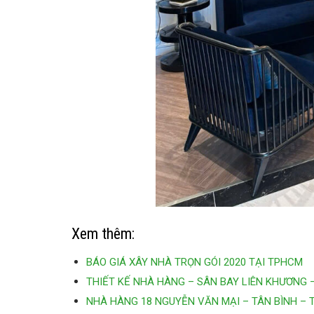
Xem thêm:
BÁO GIÁ XÂY NHÀ TRỌN GÓI 2020 TẠI TPHCM
THIẾT KẾ NHÀ HÀNG – SÂN BAY LIÊN KHƯƠNG 
NHÀ HÀNG 18 NGUYỄN VĂN MẠI – TÂN BÌNH –