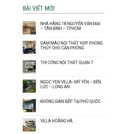
BÀI VIẾT MỚI
NHÀ HÀNG 18 NGUYỄN VĂN MẠI
– TÂN BÌNH – TPHCM
GAM MÀU NỘI THẤT HỢP PHONG
THỦY CHO CĂN PHÒNG
THI CÔNG NỘI THẤT QUẬN 7
NGOC YEN VILLA- MỸ YÊN – BẾN
LỨC – LONG AN
KHÔNG GIAN BẾP TẠI PHÚ QUỐC
VILLA HOÀNG HÀ