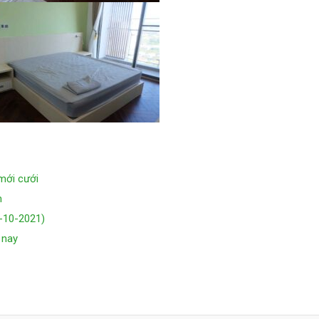
mới cưới
m
-10-2021)
 nay