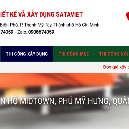
IẾT KẾ VÀ XÂY DỰNG SATAVIET
Biên Phủ, P. Thạnh Mỹ Tây, Thành phố Hồ Chí Minh
674059
- Zalo:
0908674059
THI CÔNG XÂY DỰNG
THI CÔNG M&E
THI CÔNG NỘI
Đơn giá xây dựng: GIÁ THÔ 
N HỘ MIDTOWN, PHÚ MỸ HƯNG, QUẬ