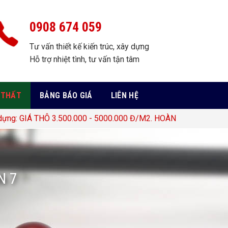
0908 674 059
Tư vấn thiết kế kiến trúc, xây dựng
Hỗ trợ nhiệt tình, tư vấn tận tâm
 THẤT
BẢNG BÁO GIÁ
LIÊN HỆ
3.500.000 - 5000.000 Đ/M2. HOÀN THIỆN 5.000.000 - 10.000.0
N 7