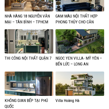
NHÀ HÀNG 18 NGUYỄN VĂN
GAM MÀU NỘI THẤT HỢP
MẠI – TÂN BÌNH – TPHCM
PHONG THỦY CHO CĂN
PHÒNG
THI CÔNG NỘI THẤT QUẬN 7
NGOC YEN VILLA- MỸ YÊN –
BẾN LỨC – LONG AN
KHÔNG GIAN BẾP TẠI PHÚ
Villa Hoàng Hà
QUỐC