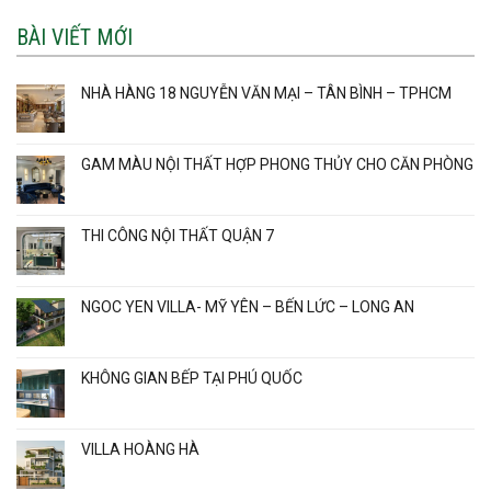
BÀI VIẾT MỚI
NHÀ HÀNG 18 NGUYỄN VĂN MẠI – TÂN BÌNH – TPHCM
GAM MÀU NỘI THẤT HỢP PHONG THỦY CHO CĂN PHÒNG
THI CÔNG NỘI THẤT QUẬN 7
NGOC YEN VILLA- MỸ YÊN – BẾN LỨC – LONG AN
KHÔNG GIAN BẾP TẠI PHÚ QUỐC
VILLA HOÀNG HÀ