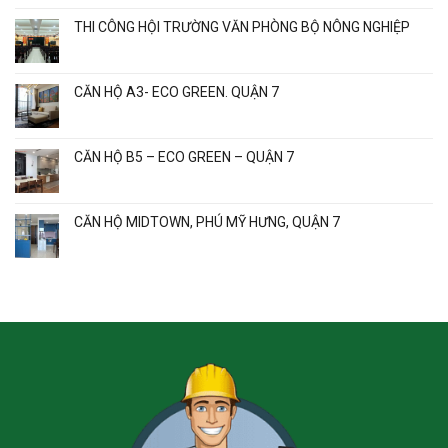
THI CÔNG HỘI TRƯỜNG VĂN PHÒNG BỘ NÔNG NGHIỆP
CĂN HỘ A3- ECO GREEN. QUẬN 7
CĂN HỘ B5 – ECO GREEN – QUẬN 7
CĂN HỘ MIDTOWN, PHÚ MỸ HƯNG, QUẬN 7