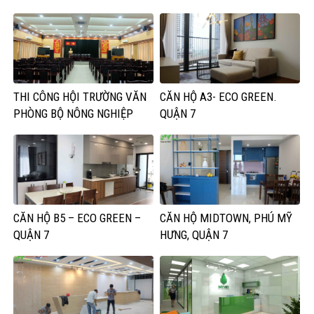
THI CÔNG HỘI TRƯỜNG VĂN
CĂN HỘ A3- ECO GREEN.
PHÒNG BỘ NÔNG NGHIỆP
QUẬN 7
CĂN HỘ B5 – ECO GREEN –
CĂN HỘ MIDTOWN, PHÚ MỸ
QUẬN 7
HƯNG, QUẬN 7