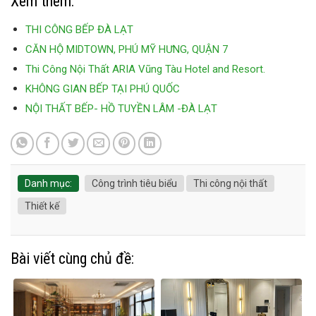
Xem thêm:
THI CÔNG BẾP ĐÀ LẠT
CĂN HỘ MIDTOWN, PHÚ MỸ HƯNG, QUẬN 7
Thi Công Nội Thất ARIA Vũng Tàu Hotel and Resort.
KHÔNG GIAN BẾP TẠI PHÚ QUỐC
NỘI THẤT BẾP- HỒ TUYỀN LÂM -ĐÀ LẠT
Danh mục:
Công trình tiêu biểu
Thi công nội thất
Thiết kế
Bài viết cùng chủ đề: