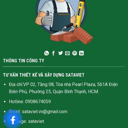
THÔNG TIN CÔNG TY
TƯ VẤN THIẾT KẾ VÀ XÂY DỰNG SATAVIET
Địa chỉ:VP 02, Tầng 08, Tòa nhà Pearl Plaza, 561A Điện
Biên Phủ, Phường 25, Quận Bình Thạnh, HCM.
Hotline: 0908674059
Email: sataviet.vn@gmail.com
Fanpage:
sataviet