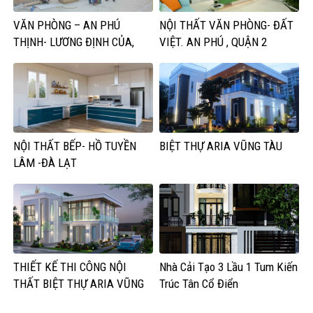
VĂN PHÒNG – AN PHÚ
NỘI THẤT VĂN PHÒNG- ĐẤT
THỊNH- LƯƠNG ĐỊNH CỦA,
VIỆT. AN PHÚ , QUẬN 2
QUẬN 2
NỘI THẤT BẾP- HỒ TUYỀN
BIỆT THỰ ARIA VŨNG TÀU
LÂM -ĐÀ LẠT
THIẾT KẾ THI CÔNG NỘI
Nhà Cải Tạo 3 Lầu 1 Tum Kiến
THẤT BIỆT THỰ ARIA VŨNG
Trúc Tân Cổ Điển
TÀU