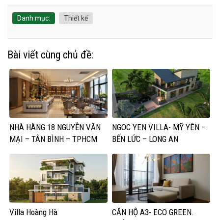
Danh mục:
Thiết kế
Bài viết cùng chủ đề:
NHÀ HÀNG 18 NGUYỄN VĂN
NGOC YEN VILLA- MỸ YÊN –
MẠI – TÂN BÌNH – TPHCM
BẾN LỨC – LONG AN
Villa Hoàng Hà
CĂN HỘ A3- ECO GREEN.