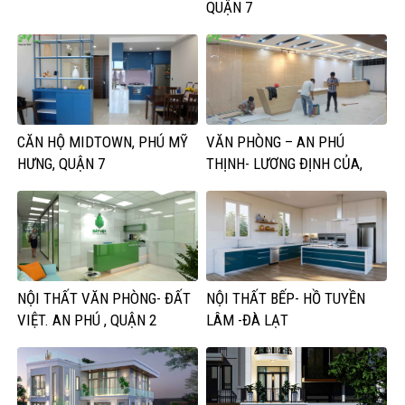
QUẬN 7
CĂN HỘ MIDTOWN, PHÚ MỸ
VĂN PHÒNG – AN PHÚ
HƯNG, QUẬN 7
THỊNH- LƯƠNG ĐỊNH CỦA,
QUẬN 2
NỘI THẤT VĂN PHÒNG- ĐẤT
NỘI THẤT BẾP- HỒ TUYỀN
VIỆT. AN PHÚ , QUẬN 2
LÂM -ĐÀ LẠT