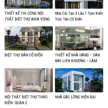
THIẾT KẾ THI CÔNG NỘI
Nhà Cải Tạo 3 Lầu 1 Tum Kiến
THẤT BIỆT THỰ ARIA VŨNG
Trúc Tân Cổ Điển
TÀU
BIỆT THỰ BÁN CỔ ĐIỂN
THIẾT KẾ NHÀ HÀNG – SÂN
BAY LIÊN KHƯƠNG – LÂM
ĐỒNG
NỘI THẤT BIỆT THỰ THẢO
NHÀ GÁC LỮNG HIỆN ĐẠI
ĐIỀN- QUẬN 2