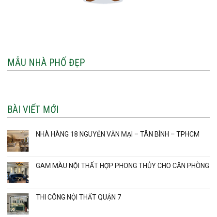
MẪU NHÀ PHỐ ĐẸP
BÀI VIẾT MỚI
NHÀ HÀNG 18 NGUYỄN VĂN MẠI – TÂN BÌNH – TPHCM
GAM MÀU NỘI THẤT HỢP PHONG THỦY CHO CĂN PHÒNG
THI CÔNG NỘI THẤT QUẬN 7