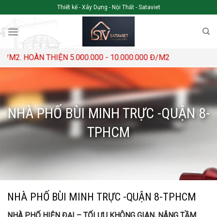
Skip
Thiết kế - Xây Dựng - Nội Thất - Sataviet
to
content
OÀN THIỆN 5.000.000 - 10.000.000 Đ/M2
NHÀ PHỐ BÙI MINH TRỰC -QUẬN 8-
TPHCM
NHÀ PHỐ BÙI MINH TRỰC -QUẬN 8-TPHCM
NHÀ PHỐ HIỆN ĐẠI – TỐI ƯU KHÔNG GIAN, NÂNG TẦM