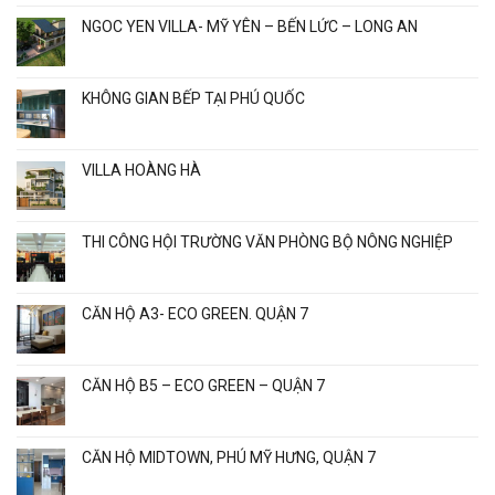
NGOC YEN VILLA- MỸ YÊN – BẾN LỨC – LONG AN
KHÔNG GIAN BẾP TẠI PHÚ QUỐC
VILLA HOÀNG HÀ
THI CÔNG HỘI TRƯỜNG VĂN PHÒNG BỘ NÔNG NGHIỆP
CĂN HỘ A3- ECO GREEN. QUẬN 7
CĂN HỘ B5 – ECO GREEN – QUẬN 7
CĂN HỘ MIDTOWN, PHÚ MỸ HƯNG, QUẬN 7