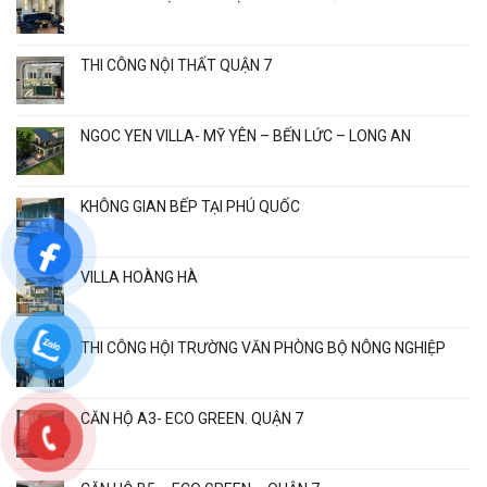
THI CÔNG NỘI THẤT QUẬN 7
NGOC YEN VILLA- MỸ YÊN – BẾN LỨC – LONG AN
KHÔNG GIAN BẾP TẠI PHÚ QUỐC
VILLA HOÀNG HÀ
THI CÔNG HỘI TRƯỜNG VĂN PHÒNG BỘ NÔNG NGHIỆP
CĂN HỘ A3- ECO GREEN. QUẬN 7