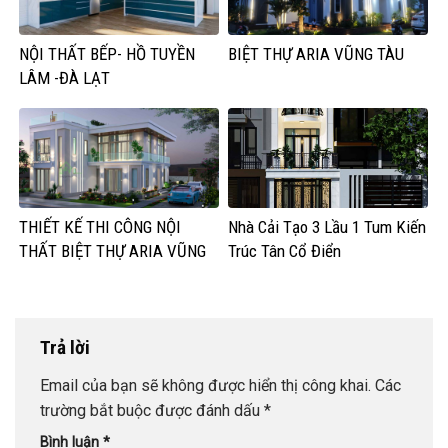
NỘI THẤT BẾP- HỒ TUYỀN
BIỆT THỰ ARIA VŨNG TÀU
LÂM -ĐÀ LẠT
THIẾT KẾ THI CÔNG NỘI
Nhà Cải Tạo 3 Lầu 1 Tum Kiến
THẤT BIỆT THỰ ARIA VŨNG
Trúc Tân Cổ Điển
TÀU
Trả lời
Email của bạn sẽ không được hiển thị công khai.
Các
trường bắt buộc được đánh dấu
*
Bình luận
*