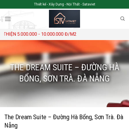
Skip
Thiết kế - Xây Dựng - Nội Thất - Sataviet
to
content
0 Đ/M2
THE DREAM SUITE – ĐƯỜNG HÀ
BỔNG, SƠN TRÀ. ĐÀ NẴNG
The Dream Suite – Đường Hà Bổng, Sơn Trà. Đà
Nẵng