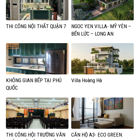
THI CÔNG NỘI THẤT QUẬN 7
NGOC YEN VILLA- MỸ YÊN –
BẾN LỨC – LONG AN
KHÔNG GIAN BẾP TẠI PHÚ
Villa Hoàng Hà
QUỐC
THI CÔNG HỘI TRƯỜNG VĂN
CĂN HỘ A3- ECO GREEN.