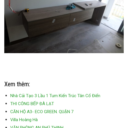
Xem thêm:
Nhà Cải Tạo 3 Lầu 1 Tum Kiến Trúc Tân Cổ Điển
THI CÔNG BẾP ĐÀ LẠT
CĂN HỘ A3- ECO GREEN. QUẬN 7
Villa Hoàng Hà
VĂN PHÒNG AN PHÚ THỊNH