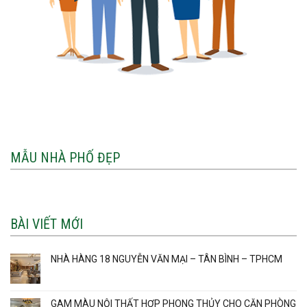
MẪU NHÀ PHỐ ĐẸP
BÀI VIẾT MỚI
NHÀ HÀNG 18 NGUYỄN VĂN MẠI – TÂN BÌNH – TPHCM
GAM MÀU NỘI THẤT HỢP PHONG THỦY CHO CĂN PHÒNG