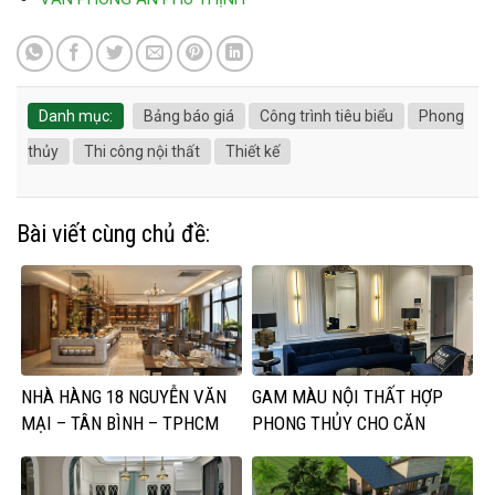
Danh mục:
Bảng báo giá
Công trình tiêu biểu
Phong
thủy
Thi công nội thất
Thiết kế
Bài viết cùng chủ đề:
NHÀ HÀNG 18 NGUYỄN VĂN
GAM MÀU NỘI THẤT HỢP
MẠI – TÂN BÌNH – TPHCM
PHONG THỦY CHO CĂN
PHÒNG