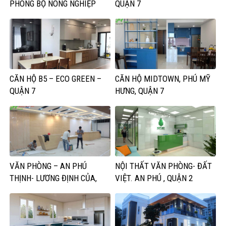
PHÒNG BỘ NÔNG NGHIỆP
QUẬN 7
CĂN HỘ B5 – ECO GREEN –
CĂN HỘ MIDTOWN, PHÚ MỸ
QUẬN 7
HƯNG, QUẬN 7
VĂN PHÒNG – AN PHÚ
NỘI THẤT VĂN PHÒNG- ĐẤT
THỊNH- LƯƠNG ĐỊNH CỦA,
VIỆT. AN PHÚ , QUẬN 2
QUẬN 2