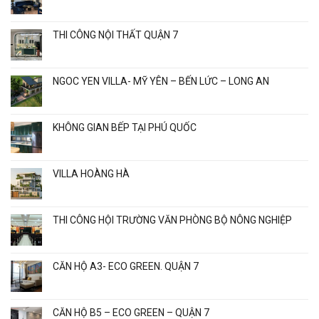
THI CÔNG NỘI THẤT QUẬN 7
NGOC YEN VILLA- MỸ YÊN – BẾN LỨC – LONG AN
KHÔNG GIAN BẾP TẠI PHÚ QUỐC
VILLA HOÀNG HÀ
THI CÔNG HỘI TRƯỜNG VĂN PHÒNG BỘ NÔNG NGHIỆP
CĂN HỘ A3- ECO GREEN. QUẬN 7
CĂN HỘ B5 – ECO GREEN – QUẬN 7