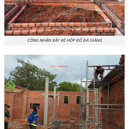
CÔNG NHÂN XÂY KÈ HỘP ĐỔ ĐÀ GIẰNG