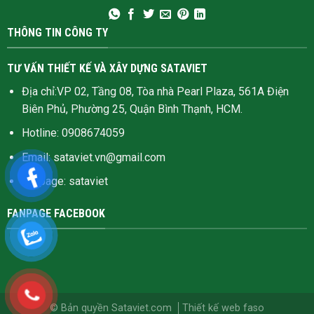
THÔNG TIN CÔNG TY
TƯ VẤN THIẾT KẾ VÀ XÂY DỰNG SATAVIET
Địa chỉ:VP 02, Tầng 08, Tòa nhà Pearl Plaza, 561A Điện
Biên Phủ, Phường 25, Quận Bình Thạnh, HCM.
Hotline: 0908674059
Email: sataviet.vn@gmail.com
Fanpage:
sataviet
FANPAGE FACEBOOK
© Bản quyền Sataviet.com
Thiết kế web
faso