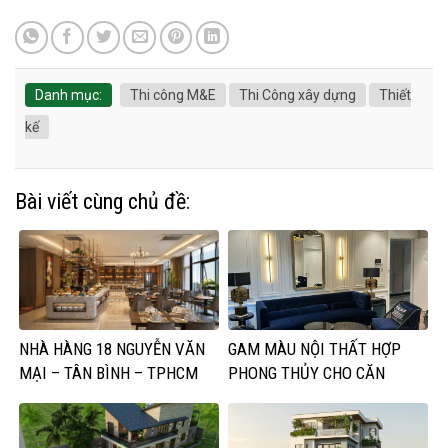
Danh mục:
Thi công M&E
Thi Công xây dựng
Thiết
kế
Bài viết cùng chủ đề:
NHÀ HÀNG 18 NGUYỄN VĂN
GAM MÀU NỘI THẤT HỢP
MẠI – TÂN BÌNH – TPHCM
PHONG THỦY CHO CĂN
PHÒNG