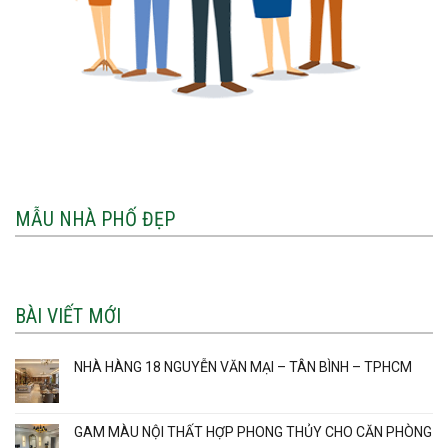
MẪU NHÀ PHỐ ĐẸP
BÀI VIẾT MỚI
NHÀ HÀNG 18 NGUYỄN VĂN MẠI – TÂN BÌNH – TPHCM
GAM MÀU NỘI THẤT HỢP PHONG THỦY CHO CĂN PHÒNG