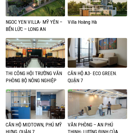
NGOC YEN VILLA- MỸ YÊN –
Villa Hoàng Hà
BẾN LỨC – LONG AN
THI CÔNG HỘI TRƯỜNG VĂN
CĂN HỘ A3- ECO GREEN.
PHÒNG BỘ NÔNG NGHIỆP
QUẬN 7
CĂN HỘ MIDTOWN, PHÚ MỸ
VĂN PHÒNG – AN PHÚ
HƯNG, QUẬN 7
THỊNH- LƯƠNG ĐỊNH CỦA,