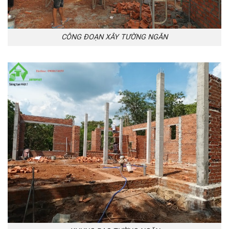
CÔNG ĐOẠN XÂY TƯỜNG NGĂN