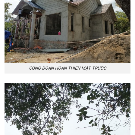
CÔNG ĐOẠN HOÀN THIỆN MẶT TRƯỚC