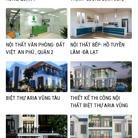
QUẬN 2
NỘI THẤT VĂN PHÒNG- ĐẤT
NỘI THẤT BẾP- HỒ TUYỀN
VIỆT. AN PHÚ , QUẬN 2
LÂM -ĐÀ LẠT
BIỆT THỰ ARIA VŨNG TÀU
THIẾT KẾ THI CÔNG NỘI
THẤT BIỆT THỰ ARIA VŨNG
TÀU