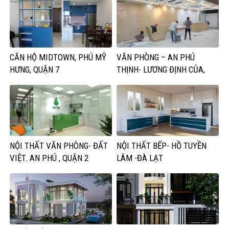
CĂN HỘ MIDTOWN, PHÚ MỸ
VĂN PHÒNG – AN PHÚ
HƯNG, QUẬN 7
THỊNH- LƯƠNG ĐỊNH CỦA,
QUẬN 2
NỘI THẤT VĂN PHÒNG- ĐẤT
NỘI THẤT BẾP- HỒ TUYỀN
VIỆT. AN PHÚ , QUẬN 2
LÂM -ĐÀ LẠT