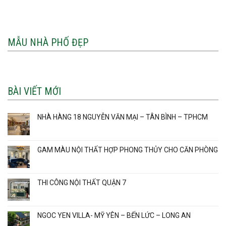
MẪU NHÀ PHỐ ĐẸP
BÀI VIẾT MỚI
NHÀ HÀNG 18 NGUYỄN VĂN MẠI – TÂN BÌNH – TPHCM
GAM MÀU NỘI THẤT HỢP PHONG THỦY CHO CĂN PHÒNG
THI CÔNG NỘI THẤT QUẬN 7
NGOC YEN VILLA- MỸ YÊN – BẾN LỨC – LONG AN