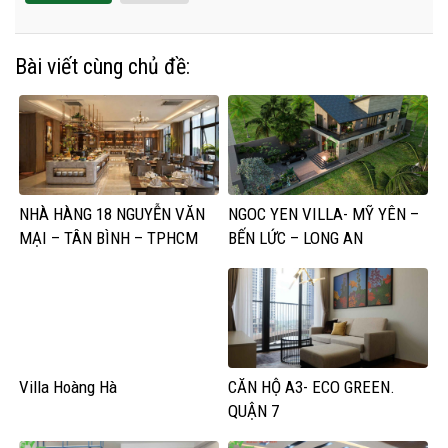
Bài viết cùng chủ đề:
NHÀ HÀNG 18 NGUYỄN VĂN
NGOC YEN VILLA- MỸ YÊN –
MẠI – TÂN BÌNH – TPHCM
BẾN LỨC – LONG AN
Villa Hoàng Hà
CĂN HỘ A3- ECO GREEN.
QUẬN 7