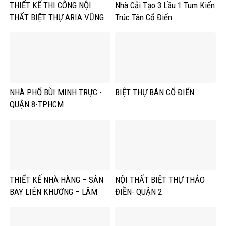
THIẾT KẾ THI CÔNG NỘI
Nhà Cải Tạo 3 Lầu 1 Tum Kiến
THẤT BIỆT THỰ ARIA VŨNG
Trúc Tân Cổ Điển
TÀU
NHÀ PHỐ BÙI MINH TRỰC -
BIỆT THỰ BÁN CỔ ĐIỂN
QUẬN 8-TPHCM
THIẾT KẾ NHÀ HÀNG – SÂN
NỘI THẤT BIỆT THỰ THẢO
BAY LIÊN KHƯƠNG – LÂM
ĐIỀN- QUẬN 2
ĐỒNG